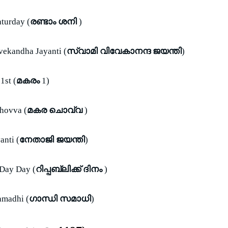
turday (
രണ്ടാം ശനി
)
ekandha Jayanti (
സ്വാമി വിവേകാനന്ദ ജയന്തി
)
1st (
മകരം
1)
hovva (
മകര ചൊവ്വ
)
anti (
നേതാജി ജയന്തി
)
Day Day (
റിപ്പബ്ലിക്ക് ദിനം
)
amadhi (
ഗാന്ധി സമാധി
)