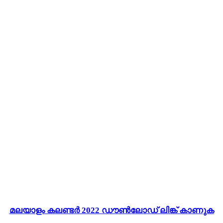
മലയാളം കലണ്ടർ 2022 ഡൗൺലോഡ് ലിങ്ക് കാണുക