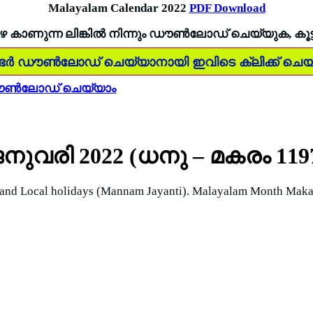
Malayalam Calendar 2022
PDF Download
െ കാണുന്ന ലിങ്കിൽ നിന്നും ഡൗൺലോഡ് ചെയ്യുക, കൂട്
ടർ ഡൗൺലോഡ് ചെയ്യാനായി ഇവിടെ ക്ലിക്ക് ചെയ
നെ ഡൗൺലോഡ് ചെയ്യാം
നുവരി 2022 (ധനു – മകരം 119
 and Local holidays (Mannam Jayanti). Malayalam Month Makar